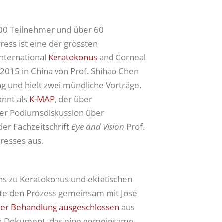
.000 Teilnehmer und über 60
ress ist eine der grössten
nternational
Keratokonus
and Corneal
 2015 in China von Prof. Shihao Chen
ung und hielt zwei mündliche Vorträge.
annt als
K-MAP
, der über
ner Podiumsdiskussion über
der Fachzeitschrift
Eye and Vision
Prof.
resses aus.
ens zu Keratokonus und ektatischen
ierte den Prozess gemeinsam mit José
der Behandlung ausgeschlossen
aus
 ein Dokument, das eine gemeinsame,