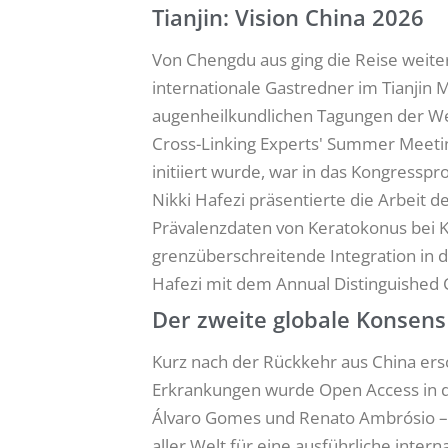
Tianjin: Vision China 2026
Von Chengdu aus ging die Reise weiter
internationale Gastredner im Tianjin M
augenheilkundlichen Tagungen der Wel
Cross-Linking Experts' Summer Meetin
initiiert wurde, war in das Kongresspr
Nikki Hafezi präsentierte die Arbeit 
Prävalenzdaten von Keratokonus bei K
grenzüberschreitende Integration in d
Hafezi mit dem Annual Distinguished
Der zweite globale Konsen
Kurz nach der Rückkehr aus China ers
Erkrankungen wurde Open Access in d
Álvaro Gomes und Renato Ambrósio – 
aller Welt für eine ausführliche int