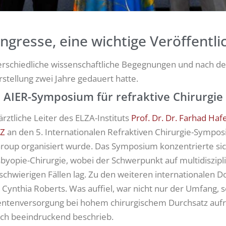
ngresse, eine wichtige Veröffentl
erschiedliche wissenschaftliche Begegnungen und nach de
rstellung zwei Jahre gedauert hatte.
s AIER-Symposium für refraktive Chirurgie
rztliche Leiter des ELZA-Instituts
Prof. Dr. Dr. Farhad Ha
HZ
an den 5. Internationalen Refraktiven Chirurgie-Sympo
 Group organisiert wurde. Das Symposium konzentrierte si
esbyopie-Chirurgie, wobei der Schwerpunkt auf multidiszi
chwierigen Fällen lag. Zu den weiteren internationalen 
ynthia Roberts. Was auffiel, war nicht nur der Umfang, s
entenversorgung bei hohem chirurgischem Durchsatz aufr
lich beeindruckend beschrieb.