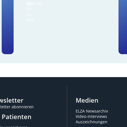
kommen
Zeit.
Sie
zu
uns.
sletter
Medien
letter abonnieren
ELZA Newsarchiv
 Patienten
Video-Interviews
Auszeichnungen