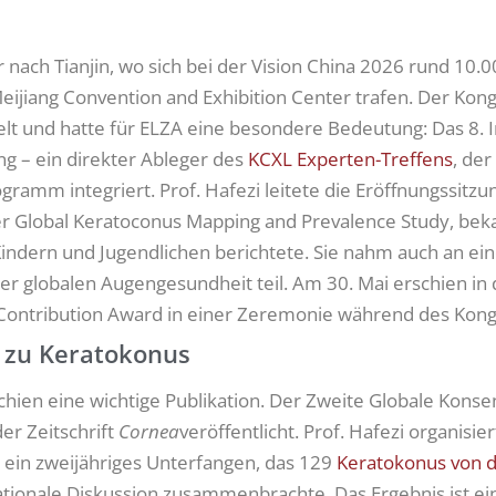
 nach Tianjin, wo sich bei der Vision China 2026 rund 10
eijiang Convention and Exhibition Center trafen. Der Kong
t und hatte für ELZA eine besondere Bedeutung: Das 8. I
g – ein direkter Ableger des
KCXL Experten-Treffens
, der
ogramm integriert. Prof. Hafezi leitete die Eröffnungssitz
der Global Keratoconus Mapping and Prevalence Study, bek
indern und Jugendlichen berichtete. Sie nahm auch an ei
er globalen Augengesundheit teil. Am 30. Mai erschien in 
 Contribution Award in einer Zeremonie während des Kong
s zu Keratokonus
chien eine wichtige Publikation. Der Zweite Globale Kons
er Zeitschrift
Cornea
veröffentlicht. Prof. Hafezi organis
ein zweijähriges Unterfangen, das 129
Keratokonus von 
ernationale Diskussion zusammenbrachte. Das Ergebnis ist