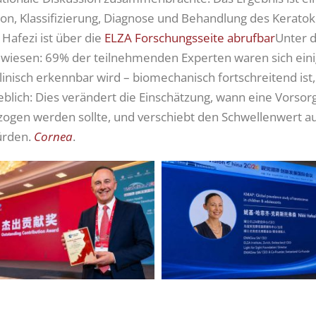
tion, Klassifizierung, Diagnose und Behandlung des Keratok
 Hafezi ist über die
ELZA Forschungsseite abrufbar
Unter 
wiesen: 69% der teilnehmenden Experten waren sich einig
linisch erkennbar wird – biomechanisch fortschreitend ist
rheblich: Dies verändert die Einschätzung, wann eine Vor
zogen werden sollte, und verschiebt den Schwellenwert auf
ürden.
Cornea
.