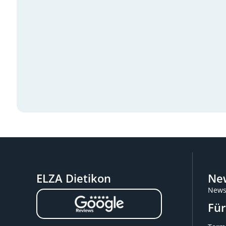
ELZA Dietikon
New
News
Für