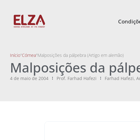
Condiçõe
Início
"
Córnea
"
Malposições da pálpebra (Artigo em alemão)
Malposições da pálp
4 de maio de 2004
Prof. Farhad Hafezi
Farhad Hafezi
,
A