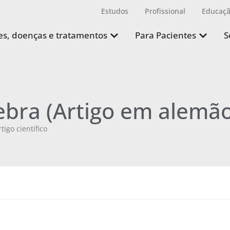
Estudos
Profissional
Educaç
s, doenças e tratamentos
Para Pacientes
S
ebra (Artigo em alemão
rtigo científico