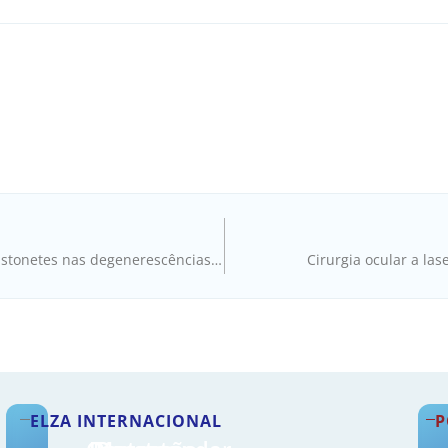
Porquê estudar a morte das células bastonetes nas degenerescências da retina e como?
Cirurgia ocular a la
ELZA INTERNACIONAL
P