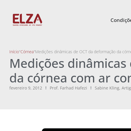
Condiçõe
Início
"
Córnea
"
Medições dinâmicas de OCT da deformação da córn
Medições dinâmicas
da córnea com ar c
fevereiro 9, 2012
Prof. Farhad Hafezi
Sabine Kling
,
Artig