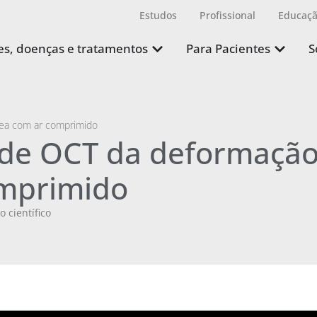
Estudos
Profissional
Educaç
s, doenças e tratamentos
Para Pacientes
S
ea com ar comprimido
 de OCT da deformaçã
omprimido
o científico