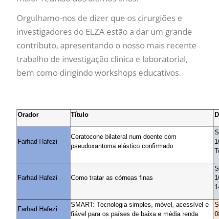
Orgulhamo-nos de dizer que os cirurgiões e
investigadores do ELZA estão a dar um grande
contributo, apresentando o nosso mais recente
trabalho de investigação clínica e laboratorial,
bem como dirigindo workshops educativos.
Orador
Título
D
S
Ceratocone bilateral num doente com
Farhad Hafezi
1
pseudoxantoma elástico confirmado
T
S
Farhad Hafezi
Como tratar as córneas finas
1
1
SMART: Tecnologia simples, móvel, acessível e
S
Farhad Hafezi
fiável para os países de baixa e média renda
0