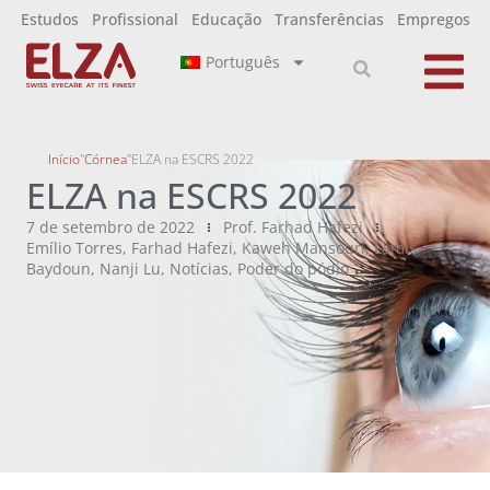
Estudos
Profissional
Educação
Transferências
Empregos
Português
Início
"
Córnea
"
ELZA na ESCRS 2022
ELZA na ESCRS 2022
7 de setembro de 2022
Prof. Farhad Hafezi
Emílio Torres
,
Farhad Hafezi
,
Kaweh Mansouri
,
Lamis
Baydoun
,
Nanji Lu
,
Notícias
,
Poder do pódio