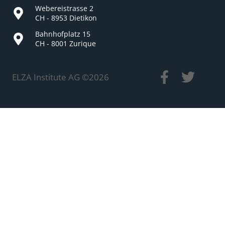
Webereistrasse 2
CH - 8953 Dietikon
Bahnhofplatz 15
CH - 8001 Zurique
ELZA Institute AG ©
2026