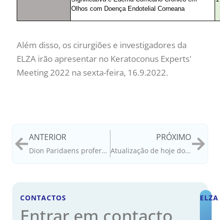
Olhos com Doença Endotelial Corneana
Além disso, os cirurgiões e investigadores da
ELZA irão apresentar no Keratoconus Experts'
Meeting 2022 na sexta-feira, 16.9.2022.
ANTERIOR
PRÓXIMO
Dion Paridaens profere a conferência principal da Sociedade Sueca
Atualização de hoje do ELZA na ESCRS 2022: sexta-feira, 16 de setembro
CONTACTOS
ELZA
Entrar em contacto