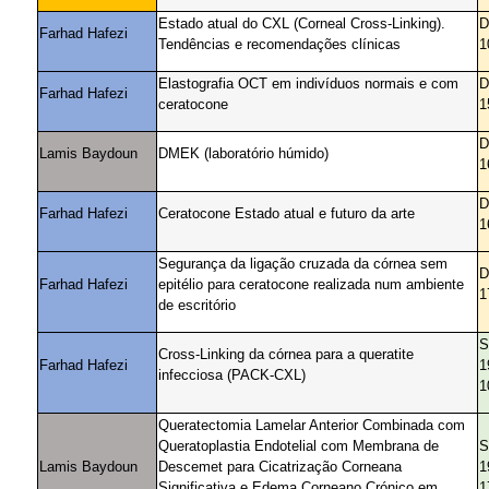
Estado atual do CXL (Corneal Cross-Linking).
D
Farhad Hafezi
Tendências e recomendações clínicas
1
Elastografia OCT em indivíduos normais e com
D
Farhad Hafezi
ceratocone
1
D
Lamis Baydoun
DMEK (laboratório húmido)
1
D
Farhad Hafezi
Ceratocone Estado atual e futuro da arte
1
Segurança da ligação cruzada da córnea sem
D
Farhad Hafezi
epitélio para ceratocone realizada num ambiente
1
de escritório
S
Cross-Linking da córnea para a queratite
Farhad Hafezi
1
infecciosa (PACK-CXL)
1
Queratectomia Lamelar Anterior Combinada com
Queratoplastia Endotelial com Membrana de
S
Lamis Baydoun
Descemet para Cicatrização Corneana
1
Significativa e Edema Corneano Crónico em
1