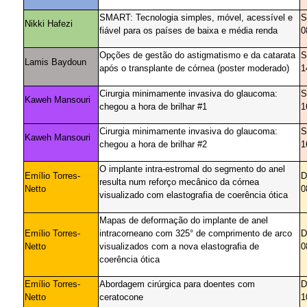
SMART: Tecnologia simples, móvel, acessível e
S
Nikki Hafezi
fiável para os países de baixa e média renda
0
Opções de gestão do astigmatismo e da catarata
S
Lamis Baydoun
após o transplante de córnea (poster moderado)
1
Cirurgia minimamente invasiva do glaucoma:
S
Kaweh Mansouri
chegou a hora de brilhar #1
1
Cirurgia minimamente invasiva do glaucoma:
S
Kaweh Mansouri
chegou a hora de brilhar #2
1
O implante intra-estromal do segmento do anel
Emílio Torres-
D
resulta num reforço mecânico da córnea
Netto
0
visualizado com elastografia de coerência ótica
Mapas de deformação do implante de anel
Emílio Torres-
intracorneano com 325° de comprimento de arco
D
Netto
visualizados com a nova elastografia de
0
coerência ótica
Emílio Torres-
Abordagem cirúrgica para doentes com
D
Netto
ceratocone
1