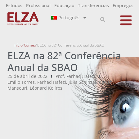
Estudos
Profissional
Educação
Transferências
Empregos
Português
Início
"
Córnea
"
ELZA na 82ª Conferência Anual da SBAO
ELZA na 82ª Conferência
Anual da SBAO
25 de abril de 2022
Prof. Farhad Hafezi
Emílio Torres
,
Farhad Hafezi
,
Julia Schinzel
,
Kaweh
Mansouri
,
Léonard Kollros