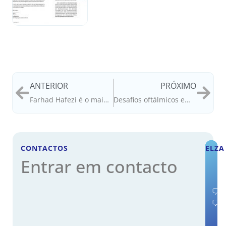
ANTERIOR
PRÓXIMO
Farhad Hafezi é o maior autor do mundo em CXL
Desafios oftálmicos em 2022
CONTACTOS
ELZA
Entrar em contacto