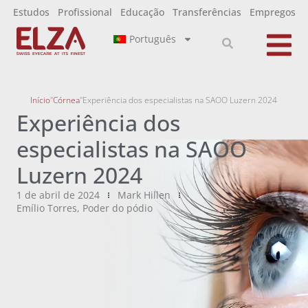
Estudos
Profissional
Educação
Transferências
Empregos
Português
Início
"
Córnea
"
Experiência dos especialistas na SAOO Luzern 2024
Experiência dos
especialistas na SAOO
Luzern 2024
1 de abril de 2024
Mark Hillen
Emílio Torres
,
Poder do pódio