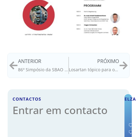
ANTERIOR
PRÓXIMO
86º Simpósio da SBAO em Berna: Paridaens apresenta
Losartan tópico para opacidades da córnea
CONTACTOS
ELZA
Entrar em contacto