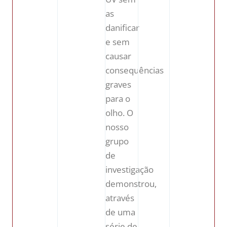
as
danificar
e sem
causar
consequências
graves
para o
olho. O
nosso
grupo
de
investigação
demonstrou,
através
de uma
série de