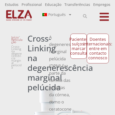
Estudos
Profissional
Educação
Transferências
Empregos
Português
Cross-
A
Início
"
Pacientes
Doentes
Reticula
ção
suíços:
internacionais:
degenerescência
"
Linking
Cross-
marcar
entre em
Linking
marginal
na
consulta
contacto
degene
na
rescên
connosco
pelúcida
cia
margin
al
degenerescência
pelúcid
(DPM) faz
a
parte da
marginal
família das
pelúcida
ectasias
da córnea,
como o
ceratocone