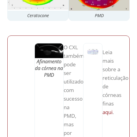
Ceratocone
PMD
O CXL
Leia
também
mais
Afinamento
pode
da córnea na
sobre a
ser
PMD
reticulação
utilizado
de
com
córneas
sucesso
finas
na
aqui
.
PMD,
mas
por