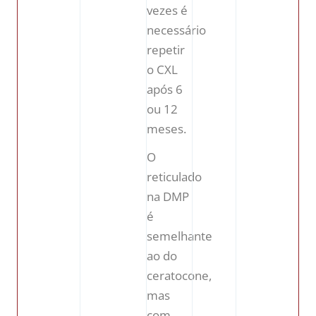
vezes é
necessário
repetir
o CXL
após 6
ou 12
meses.
O
reticulado
na DMP
é
semelhante
ao do
ceratocone,
mas
com