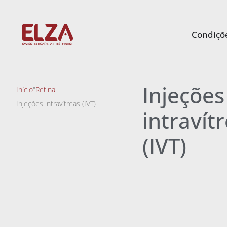
Condiçõe
Injeções
Início
"
Retina
"
Injeções intravítreas (IVT)
intravít
(IVT)