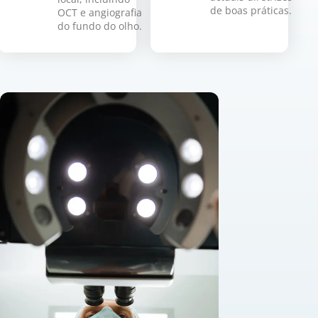
de boas práticas.
OCT e angiografia
do fundo do olho.