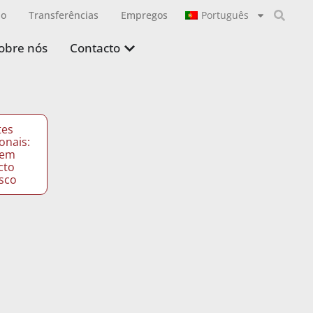
ão
Transferências
Empregos
Português
obre nós
Contacto
tes
onais:
 em
cto
sco