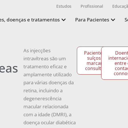
Estudos
Profissional
Educaç
s, doenças e tratamentos
Para Pacientes
S
As injecções
Pacientes
Doen
suíços:
internaci
intravítreas são um
reas
marcar
entre
tratamento eficaz e
consulta
conta
conno
amplamente utilizado
para várias doenças da
retina, incluindo a
degenerescência
macular relacionada
com a idade (DMRI), a
doença ocular diabética