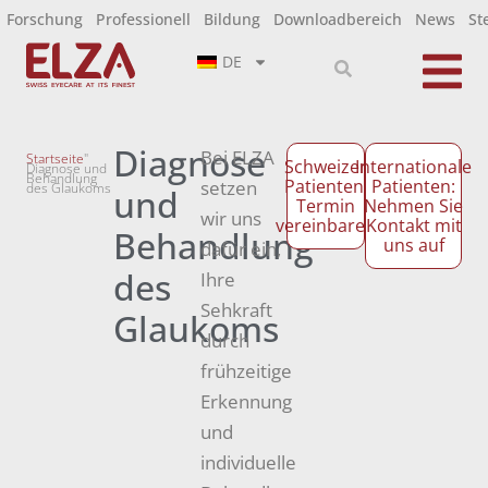
Forschung
Professionell
Bildung
Downloadbereich
News
St
DE
Diagnose
Bei ELZA
Startseite
"
Schweizer
Internationale
Diagnose und
Behandlung
Patienten:
Patienten:
setzen
des Glaukoms
und
Termin
Nehmen Sie
wir uns
vereinbaren
Kontakt mit
Behandlung
uns auf
dafür ein,
des
Ihre
Sehkraft
Glaukoms
durch
frühzeitige
Erkennung
und
individuelle