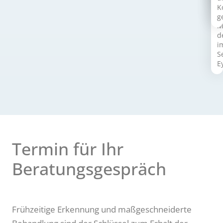
k
u
K
D
d
g
M
d
i
S
E
Termin für Ihr
Beratungsgespräch
Frühzeitige Erkennung und maßgeschneiderte