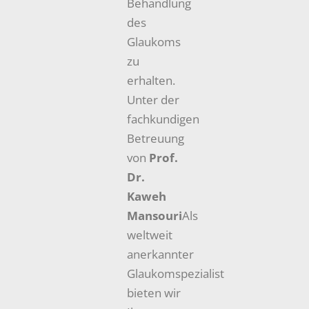
Behandlung
des
Glaukoms
zu
erhalten.
Unter der
fachkundigen
Betreuung
von
Prof.
Dr.
Kaweh
Mansouri
Als
weltweit
anerkannter
Glaukomspezialist
bieten wir