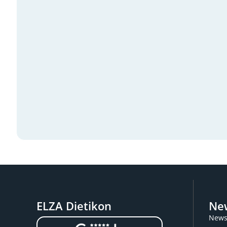
ELZA Dietikon
New
News