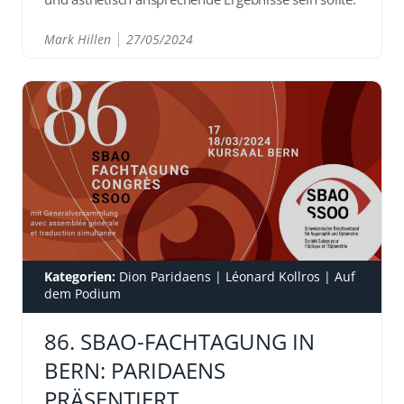
Mark Hillen
27/05/2024
READ
Kategorien:
Dion Paridaens
|
Léonard Kollros
|
Auf
dem Podium
86. SBAO-FACHTAGUNG IN
BERN: PARIDAENS
PRÄSENTIERT