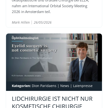
okuloplastische und orbitale Chirurgie bei ELZA,
nahm am International Orbital Society Meeting
2026 in Amsterdam teil.
Mark Hillen
26/05/2026
READ
Kategorien:
Dion Paridaens
|
News
|
Laienpresse
LIDCHIRURGIE IST NICHT NUR
KOSMETISCHE CHIRURGIE