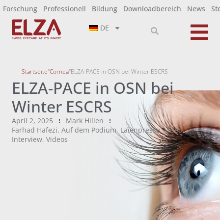
Forschung
Professionell
Bildung
Downloadbereich
News
St
DE
Startseite
"
Cornea
"
ELZA-PACE in OSN bei Winter ESCRS
ELZA-PACE in OSN bei
Winter ESCRS
April 2, 2025
Mark Hillen
Farhad Hafezi
,
Auf dem Podium
,
Laienpresse
,
Video-
Interview
,
Videos