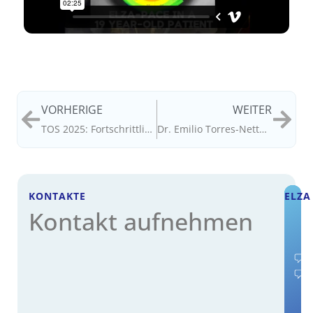
VORHERIGE
WEITER
TOS 2025: Fortschrittliche CXL- und DS-Befürwortung
Dr. Emilio Torres-Netto beim ÖRK 2025
KONTAKTE
ELZA
Kontakt aufnehmen