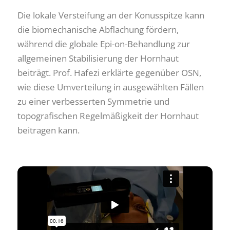
Die lokale Versteifung an der Konusspitze kann
die biomechanische Abflachung fördern,
während die globale Epi-on-Behandlung zur
allgemeinen Stabilisierung der Hornhaut
beiträgt. Prof. Hafezi erklärte gegenüber OSN,
wie diese Umverteilung in ausgewählten Fällen
zu einer verbesserten Symmetrie und
topografischen Regelmäßigkeit der Hornhaut
beitragen kann.